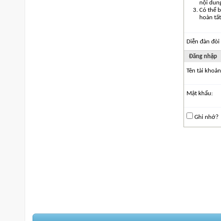
nội dun
Có thể b
hoàn tất
Diễn đàn đòi
Ðăng nhập
Tên tài khoản
Mật khẩu:
Ghi nhớ?