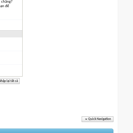
h chăng?
bạn để
Quick Navigation