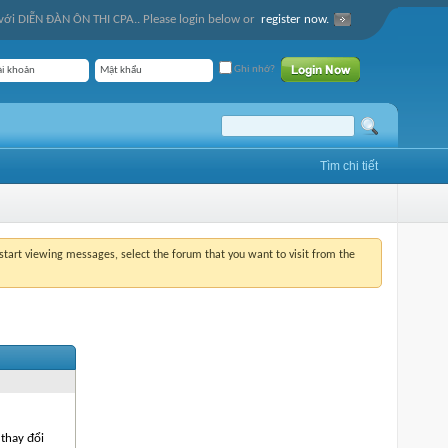
ới DIỄN ĐÀN ÔN THI CPA.. Please login below or
register now.
Ghi nhớ?
Tìm chi tiết
o start viewing messages, select the forum that you want to visit from the
thay đổi