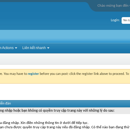
Chào mừng bạn đến v
Login:
 Actions
Liên kết nhanh
ove. You may have to
register
before you can post: click the register link above to proceed. T
diễn đàn
ng nhập hoặc bạn không có quyền truy cập trang này với những lý do sau:
 đăng nhập. Xin điền những thông tin ở dưới để tiếp tục.
bạn chưa được quyền truy cập trang này nếu đã đăng nhập. Có thể nào bạn đang thử 