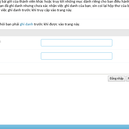
g bài gởi của thành viên khác hoặc truy tới những mục dành riêng cho ban điều hàn
ạn đã ghi danh nhưng chưa xác nhận việc ghi danh của bạn, xin coi lại hộp thư của 
 việc ghi danh trước khi truy cập vào trang này.
 hỏi bạn phải
ghi danh
trước khi được vào trang này.
: