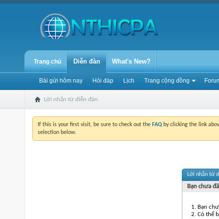
Diễn đàn
What's New?
Trang chủ
Bài gửi hôm nay
Hỏi đáp
Lịch
Trang cộng đồng
Forum
Lời nhắn từ diễn đàn
If this is your first visit, be sure to check out the
FAQ
by clicking the link ab
selection below.
Lời nhắn từ 
Bạn chưa đă
Bạn chưa
Có thể 