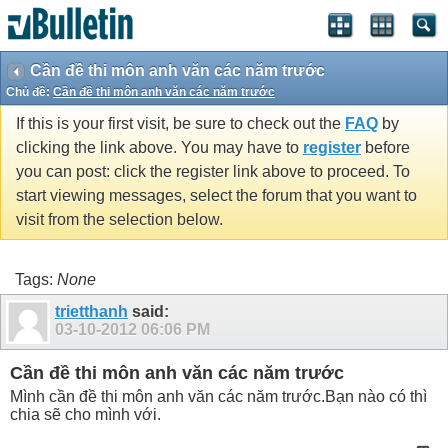
Cần đề thi môn anh văn các năm trước
Chủ đề:
Cần đề thi môn anh văn các năm trước
If this is your first visit, be sure to check out the
FAQ
by
clicking the link above. You may have to
register
before
you can post: click the register link above to proceed. To
start viewing messages, select the forum that you want to
visit from the selection below.
Tags:
None
trietthanh
said:
03-10-2012
06:06 PM
Cần đề thi môn anh văn các năm trước
Mình cần đề thi môn anh văn các năm trước.Bạn nào có thì
chia sẽ cho mình với.