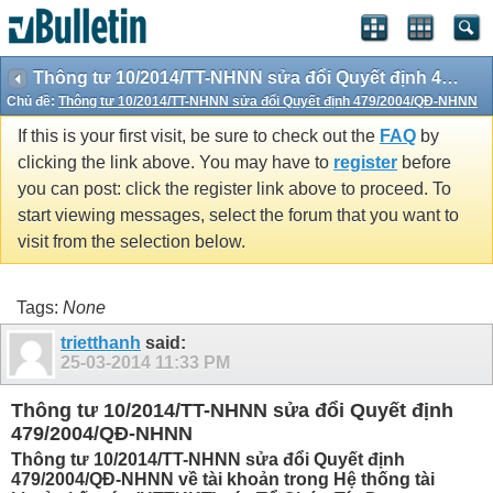
Thông tư 10/2014/TT-NHNN sửa đổi Quyết định 479/2004/QĐ-NHNN
Chủ đề:
Thông tư 10/2014/TT-NHNN sửa đổi Quyết định 479/2004/QĐ-NHNN
If this is your first visit, be sure to check out the
FAQ
by
clicking the link above. You may have to
register
before
you can post: click the register link above to proceed. To
start viewing messages, select the forum that you want to
visit from the selection below.
Tags:
None
trietthanh
said:
25-03-2014
11:33 PM
Thông tư 10/2014/TT-NHNN sửa đổi Quyết định
479/2004/QĐ-NHNN
Thông tư 10/2014/TT-NHNN sửa đổi Quyết định
479/2004/QĐ-NHNN về tài khoản trong Hệ thống tài