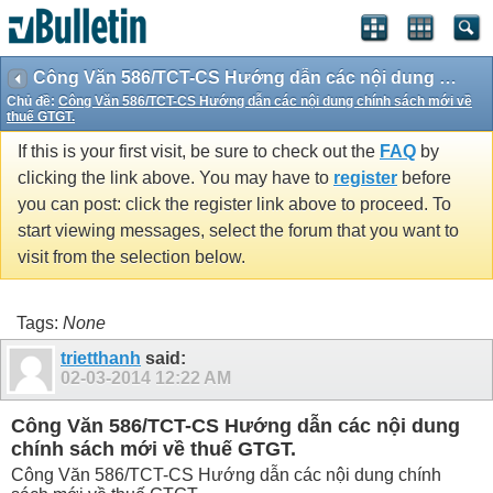
Công Văn 586/TCT-CS Hướng dẫn các nội dung chính sách mới về thuế GTGT.
Chủ đề:
Công Văn 586/TCT-CS Hướng dẫn các nội dung chính sách mới về
thuế GTGT.
If this is your first visit, be sure to check out the
FAQ
by
clicking the link above. You may have to
register
before
you can post: click the register link above to proceed. To
start viewing messages, select the forum that you want to
visit from the selection below.
Tags:
None
trietthanh
said:
02-03-2014
12:22 AM
Công Văn 586/TCT-CS Hướng dẫn các nội dung
chính sách mới về thuế GTGT.
Công Văn 586/TCT-CS Hướng dẫn các nội dung chính