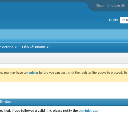
Chào mừng bạn đến v
Login:
 Actions
Liên kết nhanh
ove. You may have to
register
before you can post: click the register link above to proceed. T
diễn đàn
cified. If you followed a valid link, please notify the
administrator