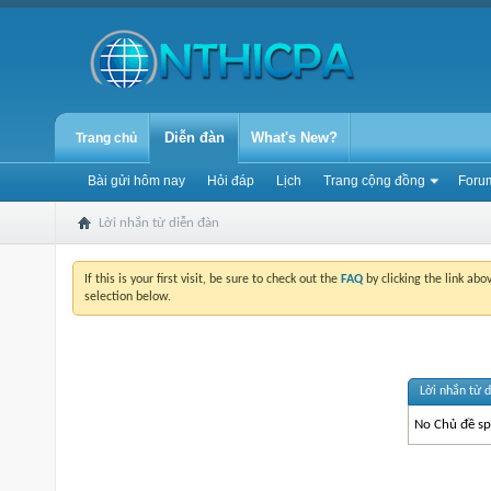
Diễn đàn
What's New?
Trang chủ
Bài gửi hôm nay
Hỏi đáp
Lịch
Trang cộng đồng
Forum
Lời nhắn từ diễn đàn
If this is your first visit, be sure to check out the
FAQ
by clicking the link ab
selection below.
Lời nhắn từ 
No Chủ đề spe