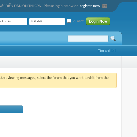
ới DIỄN ĐÀN ÔN THI CPA.. Please login below or
register now.
Ghi nhớ?
Tìm chi tiết
o start viewing messages, select the forum that you want to visit from the