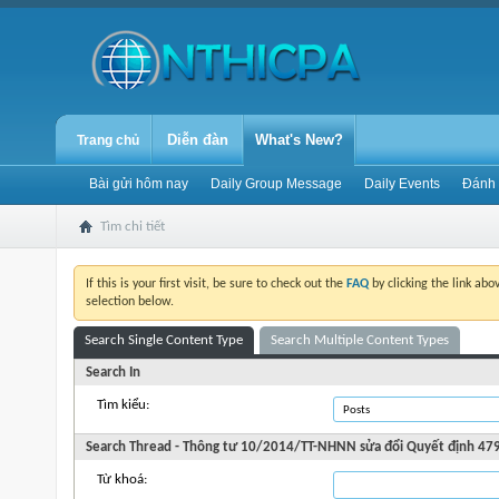
Diễn đàn
What's New?
Trang chủ
Bài gửi hôm nay
Daily Group Message
Daily Events
Đánh 
Tìm chi tiết
If this is your first visit, be sure to check out the
FAQ
by clicking the link ab
selection below.
Search Single Content Type
Search Multiple Content Types
Search In
Tìm kiểu:
Search Thread - Thông tư 10/2014/TT-NHNN sửa đổi Quyết định 
Từ khoá: