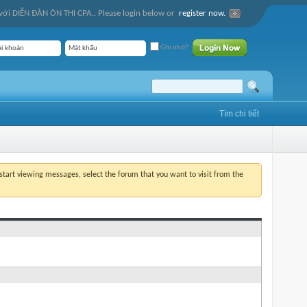
ới DIỄN ĐÀN ÔN THI CPA.. Please login below or
register now.
Ghi nhớ?
Tìm chi tiết
o start viewing messages, select the forum that you want to visit from the