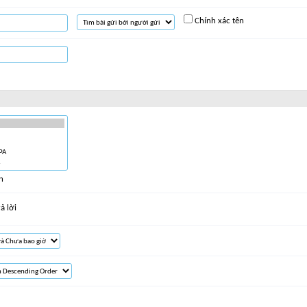
Chính xác tên
n
ả lời