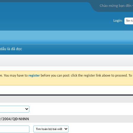
Chào mừng bạn đến v
Login:
dấu là đã đọc
ove. You may have to
register
before you can post: click the register link above to proceed. T
479/2004/QĐ-NHNN