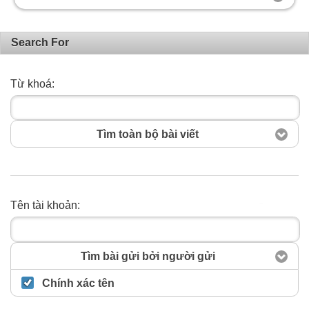
Search For
Từ khoá:
Tìm toàn bộ bài viết
Tên tài khoản:
Tìm Kiếm
Tìm bài gửi bởi người gửi
Chính xác tên