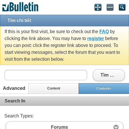
Tìm chi tiết
If this is your first visit, be sure to check out the
FAQ
by
clicking the link above. You may have to
register
before
you can post: click the register link above to proceed. To
start viewing messages, select the forum that you want to
visit from the selection below.
Tìm Kiếm
Advanced
Content
Content+
Search In
Search Types:
Forums