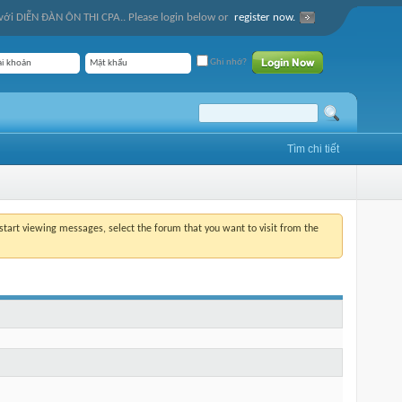
ới DIỄN ĐÀN ÔN THI CPA.. Please login below or
register now.
Ghi nhớ?
Tìm chi tiết
o start viewing messages, select the forum that you want to visit from the