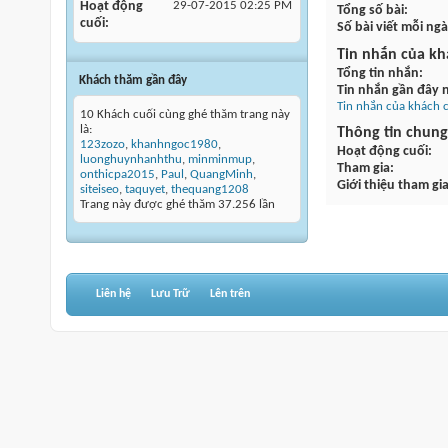
Hoạt động
29-07-2015
02:25 PM
Tổng số bài
cuối
Số bài viết mỗi ng
Tin nhắn của kh
Tổng tin nhắn
Khách thăm gần đây
Tin nhắn gần đây 
Tin nhắn của khách c
10 Khách cuối cùng ghé thăm trang này
là:
Thông tin chung
123zozo
,
khanhngoc1980
,
Hoạt động cuối
luonghuynhanhthu
,
minminmup
,
Tham gia
onthicpa2015
,
Paul
,
QuangMinh
,
Giới thiệu tham gi
siteiseo
,
taquyet
,
thequang1208
Trang này được ghé thăm
37.256
lần
Liên hệ
Lưu Trữ
Lên trên