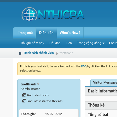
Diễn đàn
What's New?
Trang chủ
Bài gửi hôm nay
Hỏi đáp
Lịch
Trang cộng đồng
Forum
Danh sách thành viên
trietthanh
If this is your first visit, be sure to check out the
FAQ
by clicking the link ab
selection below.
Visitor Messages
trietthanh
Administrator
Basic Informati
Find latest posts
Find latest started threads
Thống kê
Tham gia
15-09-2012
Tổng số bài