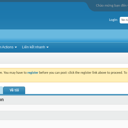
Chào mừng bạn đến v
Login:
 Actions
Liên kết nhanh
ove. You may have to
register
before you can post: click the register link above to proceed. T
Về tôi
on