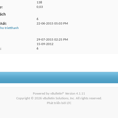
138
ày
0,03
ách
6
nhất
22-06-2015
05:03 PM
ho trietthanh
29-07-2015
02:25 PM
15-09-2012
a
6
Powered by vBulletin® Version 4.1.11
Copyright © 2026 vBulletin Solutions, Inc. All rights reserved.
Phát triển bởi LTC