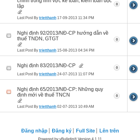
chính trong lĩnh vực kế toán, kiểm toán độc
0
lập
Last Post By
trietthanh
17-09-2013
11:34 PM
Nghị định 92/2013/NĐ-CP hướng dẫn về
thuế TNDN, GTGT
0
Last Post By
trietthanh
15-08-2013
04:34 PM
Nghị định 83/2013/NĐ-CP
0
Last Post By
trietthanh
24-07-2013
11:07 PM
Nghị định 65/2013/NĐ-CP: Những quy
định mới về thuế TNCN
0
Last Post By
trietthanh
02-07-2013
10:49 AM
Ðăng nhập
Đăng ký
Full Site
Lên trên
Powered by vBulletin® Version 4.1.11