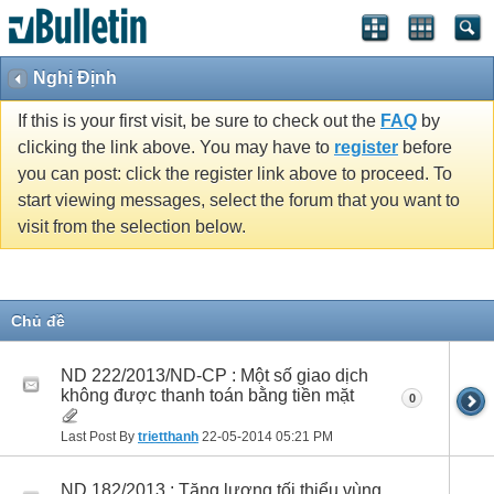
Nghị Định
If this is your first visit, be sure to check out the
FAQ
by
clicking the link above. You may have to
register
before
you can post: click the register link above to proceed. To
start viewing messages, select the forum that you want to
visit from the selection below.
Chủ đề
ND 222/2013/ND-CP : Một số giao dịch
không được thanh toán bằng tiền mặt
0
Last Post By
trietthanh
22-05-2014
05:21 PM
ND 182/2013 : Tăng lương tối thiểu vùng