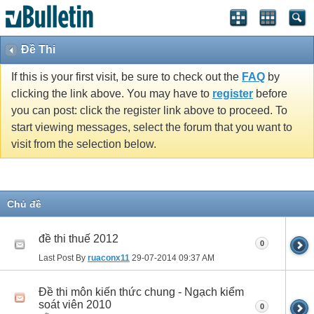
Đề Thi
If this is your first visit, be sure to check out the
FAQ
by
clicking the link above. You may have to
register
before
you can post: click the register link above to proceed. To
start viewing messages, select the forum that you want to
visit from the selection below.
Chủ đề
đề thi thuế 2012
0
Last Post By
ruaconx11
29-07-2014
09:37 AM
Đề thi môn kiến thức chung - Ngạch kiểm
soát viên 2010
0