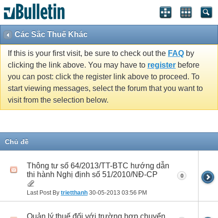
Các Sắc Thuế Khác
If this is your first visit, be sure to check out the
FAQ
by
clicking the link above. You may have to
register
before
you can post: click the register link above to proceed. To
start viewing messages, select the forum that you want to
visit from the selection below.
Chủ đề
Thông tư số 64/2013/TT-BTC hướng dẫn
thi hành Nghị định số 51/2010/NĐ-CP
0
Last Post By
trietthanh
30-05-2013
03:56 PM
Quản lý thuế đối với trường hợp chuyển