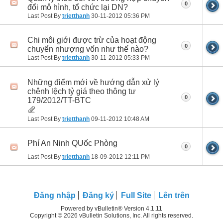
0
đổi mô hình, tổ chức lại DN?
Last Post By
trietthanh
30-11-2012
05:36 PM
Chi môi giới được trừ của hoạt động
0
chuyển nhượng vốn như thế nào?
Last Post By
trietthanh
30-11-2012
05:33 PM
Những điểm mới về hướng dẫn xử lý
chênh lệch tỷ giá theo thông tư
0
179/2012/TT-BTC
Last Post By
trietthanh
09-11-2012
10:48 AM
Phí An Ninh QUốc Phòng
0
Last Post By
trietthanh
18-09-2012
12:11 PM
Ðăng nhập
Đăng ký
Full Site
Lên trên
Powered by vBulletin® Version 4.1.11
Copyright © 2026 vBulletin Solutions, Inc. All rights reserved.