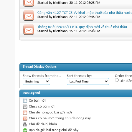
Started by
trietthanh
‎, 30-11-2012 05:28 PM
Công văn 4127-TCT-CS-Vv khai , nộp thuế của nhà thầu nước
Started by
trietthanh
‎, 22-11-2012 02:46 PM
Thông tư 60/2012/TT-BTC quy định mới về thuế nhà thầu
Started by
trietthanh
‎, 15-11-2012 03:38 PM
Thread Display Options
Show threads from the...
Sort threads by:
Order threa
Lớn dầ
Icon Legend
Có bài mới
Chưa có bài mới
Chủ đề nóng có bài gửi mới
Chưa có bài mới trong chủ đề nóng này
Chủ đề đã bị khóa
Bạn đã gửi bài trong chủ đề này