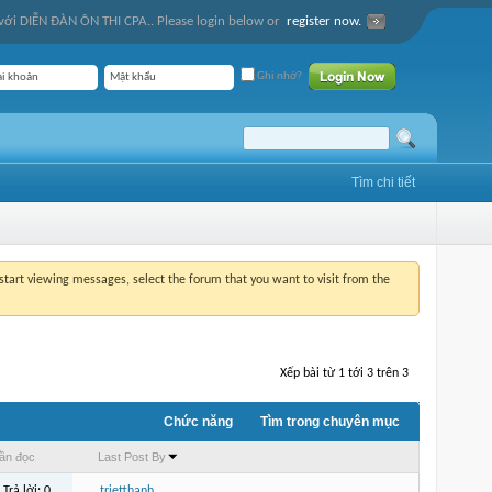
ới DIỄN ĐÀN ÔN THI CPA.. Please login below or
register now.
Ghi nhớ?
Tìm chi tiết
o start viewing messages, select the forum that you want to visit from the
Xếp bài từ 1 tới 3 trên 3
Chức năng
Tìm trong chuyên mục
ần đọc
Last Post By
Trả lời:
0
trietthanh