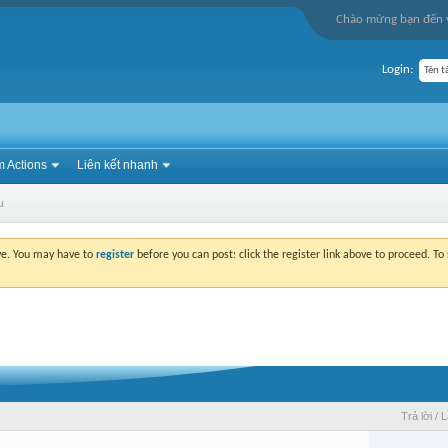
Chào mừng bạn đến v
Login:
 Actions
Liên kết nhanh
u
ove. You may have to
register
before you can post: click the register link above to proceed. T
Trả lời
/
L