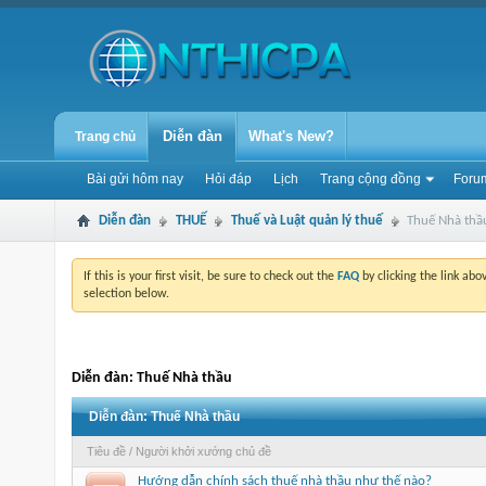
Diễn đàn
What's New?
Trang chủ
Bài gửi hôm nay
Hỏi đáp
Lịch
Trang cộng đồng
Forum
Diễn đàn
THUẾ
Thuế và Luật quản lý thuế
Thuế Nhà thầ
If this is your first visit, be sure to check out the
FAQ
by clicking the link ab
selection below.
Diễn đàn:
Thuế Nhà thầu
Diễn đàn:
Thuế Nhà thầu
Tiêu đề
/
Người khởi xướng chủ đề
Hướng dẫn chính sách thuế nhà thầu như thế nào?