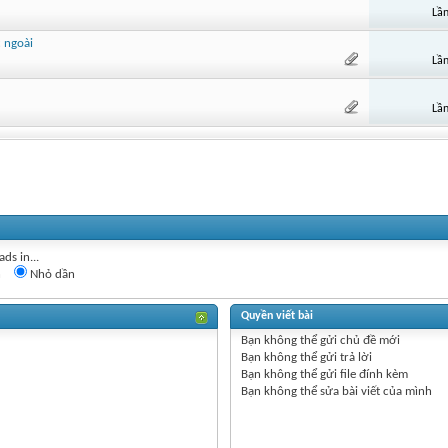
Lần
 ngoài
Lần
Lần
ds in...
n
Nhỏ dần
Quyền viết bài
Bạn
không thể
gửi chủ đề mới
Bạn
không thể
gửi trả lời
Bạn
không thể
gửi file đính kèm
Bạn
không thể
sửa bài viết của mình