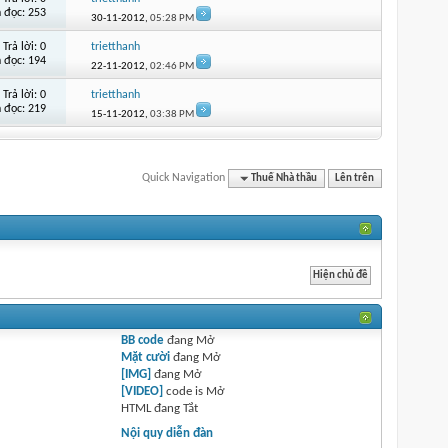
 đọc: 253
30-11-2012,
05:28 PM
Trả lời:
0
trietthanh
 đọc: 194
22-11-2012,
02:46 PM
Trả lời:
0
trietthanh
 đọc: 219
15-11-2012,
03:38 PM
Quick Navigation
Thuế Nhà thầu
Lên trên
BB code
đang
Mở
Mặt cười
đang
Mở
[IMG]
đang
Mở
[VIDEO]
code is
Mở
HTML đang
Tắt
Nội quy diễn đàn