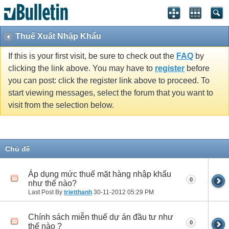
Thuế Xuất Nhập Khẩu
If this is your first visit, be sure to check out the
FAQ
by
clicking the link above. You may have to
register
before
you can post: click the register link above to proceed. To
start viewing messages, select the forum that you want to
visit from the selection below.
Chủ đề
Áp dụng mức thuế mặt hàng nhập khẩu
0
như thế nào?
Last Post By
trietthanh
30-11-2012
05:29 PM
Chính sách miễn thuế dự án đầu tư như
0
thế nào ?