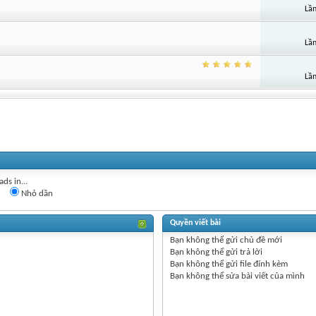
Lần
Lần
Lần
ds in...
n
Nhỏ dần
Quyền viết bài
Bạn
không thể
gửi chủ đề mới
Bạn
không thể
gửi trả lời
Bạn
không thể
gửi file đính kèm
Bạn
không thể
sửa bài viết của mình