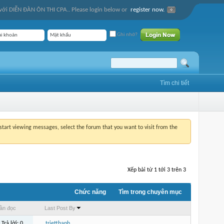
ới DIỄN ĐÀN ÔN THI CPA.. Please login below or
register now.
Ghi nhớ?
Tìm chi tiết
o start viewing messages, select the forum that you want to visit from the
Xếp bài từ 1 tới 3 trên 3
Chức năng
Tìm trong chuyên mục
ần đọc
Last Post By
Trả lời:
0
trietthanh