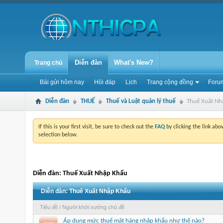
Diễn đàn
What's New?
Trang chủ
Bài gửi hôm nay
Hỏi đáp
Lịch
Trang cộng đồng
Forum
Diễn đàn
THUẾ
Thuế và Luật quản lý thuế
Thuế Xuất Nh
If this is your first visit, be sure to check out the
FAQ
by clicking the link ab
selection below.
Diễn đàn:
Thuế Xuất Nhập Khẩu
Diễn đàn:
Thuế Xuất Nhập Khẩu
Tiêu đề
/
Người khởi xướng chủ đề
Áp dụng mức thuế mặt hàng nhập khẩu như thế nào?