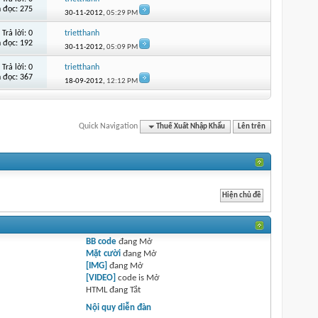
 đọc: 275
30-11-2012,
05:29 PM
Trả lời:
0
trietthanh
 đọc: 192
30-11-2012,
05:09 PM
Trả lời:
0
trietthanh
 đọc: 367
18-09-2012,
12:12 PM
Quick Navigation
Thuế Xuất Nhập Khẩu
Lên trên
BB code
đang
Mở
Mặt cười
đang
Mở
[IMG]
đang
Mở
[VIDEO]
code is
Mở
HTML đang
Tắt
Nội quy diễn đàn