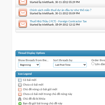
Started by
trietthanh
‎, 30-11-2012 05:29 PM
Chính sách miễn thuế dự án đầu tư như thế nào ?
Started by
trietthanh
‎, 30-11-2012 05:09 PM
Thuế Nhà Thầu ( FCT) - Foreign Contractor Tax
Started by
trietthanh
‎, 18-09-2012 12:12 PM
Thread Display Options
Show threads from the...
Sort threads by:
Order threa
Lớn dầ
Icon Legend
Có bài mới
Chưa có bài mới
Chủ đề nóng có bài gửi mới
Chưa có bài mới trong chủ đề nóng này
Chủ đề đã bị khóa
Bạn đã gửi bài trong chủ đề này