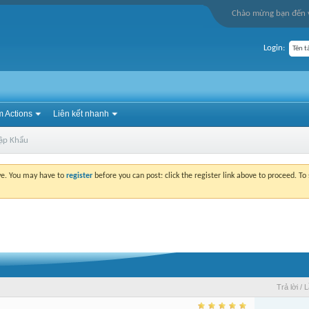
Chào mừng bạn đến v
Login:
 Actions
Liên kết nhanh
ập Khẩu
ove. You may have to
register
before you can post: click the register link above to proceed. T
Trả lời
/
L