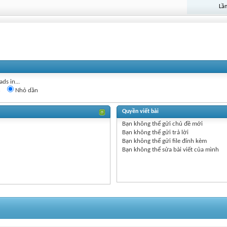
Lần
ds in...
n
Nhỏ dần
Quyền viết bài
Bạn
không thể
gửi chủ đề mới
Bạn
không thể
gửi trả lời
Bạn
không thể
gửi file đính kèm
Bạn
không thể
sửa bài viết của mình