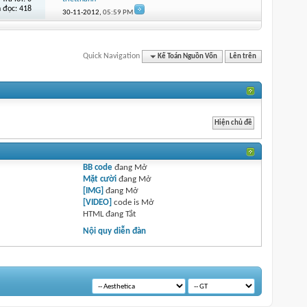
 đọc: 418
30-11-2012,
05:59 PM
Quick Navigation
Kế Toán Nguồn Vốn
Lên trên
BB code
đang
Mở
Mặt cười
đang
Mở
[IMG]
đang
Mở
[VIDEO]
code is
Mở
HTML đang
Tắt
Nội quy diễn đàn