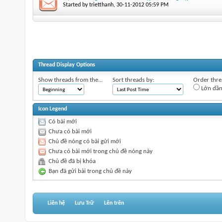
Started by
trietthanh
‎, 30-11-2012 05:59 PM
Thread Display Options
Show threads from the...
Sort threads by:
Order threa
Lớn dầ
Icon Legend
Có bài mới
Chưa có bài mới
Chủ đề nóng có bài gửi mới
Chưa có bài mới trong chủ đề nóng này
Chủ đề đã bị khóa
Bạn đã gửi bài trong chủ đề này
Liên hệ
Lưu Trữ
Lên trên