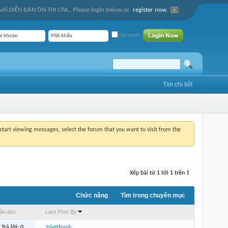
ới DIỄN ĐÀN ÔN THI CPA.. Please login below or
register now.
Ghi nhớ?
Tìm chi tiết
o start viewing messages, select the forum that you want to visit from the
Xếp bài từ 1 tới 1 trên 1
Chức năng
Tìm trong chuyên mục
ần đọc
Last Post By
Trả lời:
0
trietthanh