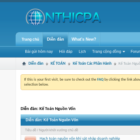
Diễn đàn
What's New?
Trang chủ
Bài gửi hôm nay
Hỏi đáp
Lịch
Trang cộng đồng
Forum
Diễn đàn
KẾ TOÁN
Kế Toán Các Phần Hành
Kế Toán Ngu
If this is your first visit, be sure to check out the
FAQ
by clicking the link ab
selection below.
Diễn đàn:
Kế Toán Nguồn Vốn
Diễn đàn:
Kế Toán Nguồn Vốn
Tiêu đề
/
Người khởi xướng chủ đề
Hạch toán nguồn vốn khi sát nhập doanh nghiệp