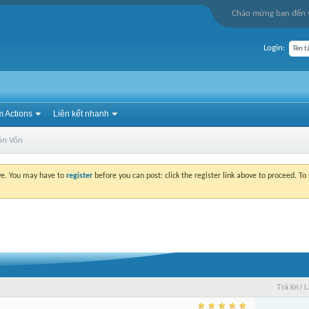
Chào mừng bạn đến v
Login:
 Actions
Liên kết nhanh
ồn Vốn
ove. You may have to
register
before you can post: click the register link above to proceed. T
Trả lời
/
L