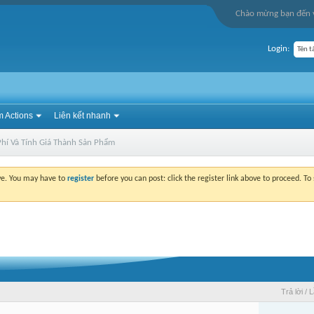
Chào mừng bạn đến v
Login:
 Actions
Liên kết nhanh
Phí Và Tính Giá Thành Sản Phẩm
ove. You may have to
register
before you can post: click the register link above to proceed. T
Trả lời
/
L