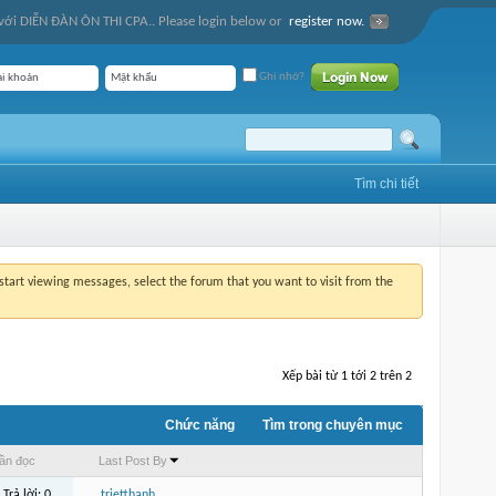
ới DIỄN ĐÀN ÔN THI CPA.. Please login below or
register now.
Ghi nhớ?
Tìm chi tiết
o start viewing messages, select the forum that you want to visit from the
Xếp bài từ 1 tới 2 trên 2
Chức năng
Tìm trong chuyên mục
ần đọc
Last Post By
Trả lời:
0
trietthanh