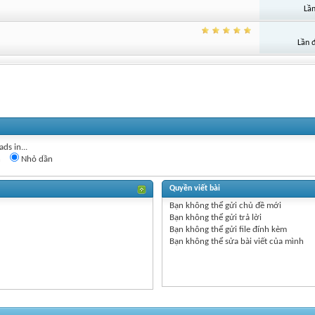
Lần
Lần 
ds in...
n
Nhỏ dần
Quyền viết bài
Bạn
không thể
gửi chủ đề mới
Bạn
không thể
gửi trả lời
Bạn
không thể
gửi file đính kèm
Bạn
không thể
sửa bài viết của mình