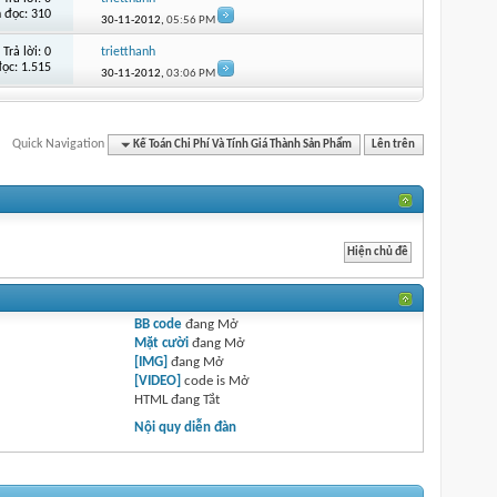
 đọc: 310
30-11-2012,
05:56 PM
Trả lời:
0
trietthanh
đọc: 1.515
30-11-2012,
03:06 PM
Quick Navigation
Kế Toán Chi Phí Và Tính Giá Thành Sản Phẩm
Lên trên
BB code
đang
Mở
Mặt cười
đang
Mở
[IMG]
đang
Mở
[VIDEO]
code is
Mở
HTML đang
Tắt
Nội quy diễn đàn