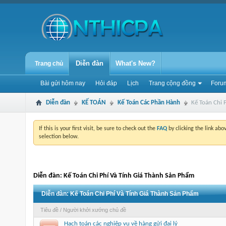
Diễn đàn
What's New?
Trang chủ
Bài gửi hôm nay
Hỏi đáp
Lịch
Trang cộng đồng
Forum
Diễn đàn
KẾ TOÁN
Kế Toán Các Phần Hành
Kế Toán Chi 
If this is your first visit, be sure to check out the
FAQ
by clicking the link ab
selection below.
Diễn đàn:
Kế Toán Chi Phí Và Tính Giá Thành Sản Phẩm
Diễn đàn:
Kế Toán Chi Phí Và Tính Giá Thành Sản Phẩm
Tiêu đề
/
Người khởi xướng chủ đề
Hạch toán các nghiệp vụ về hàng gửi đại lý