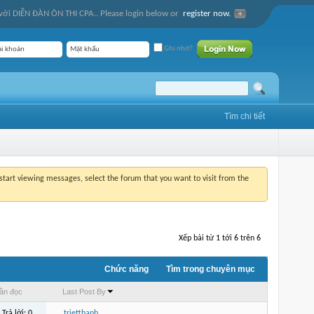
ới DIỄN ĐÀN ÔN THI CPA.. Please login below or
register now.
Ghi nhớ?
Tìm chi tiết
o start viewing messages, select the forum that you want to visit from the
Xếp bài từ 1 tới 6 trên 6
Chức năng
Tìm trong chuyên mục
ần đọc
Last Post By
Trả lời:
0
trietthanh