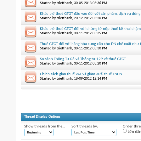
Started by
trietthanh
‎, 30-05-2013 03:36 PM
Khấu trừ thuế GTGT đầu vào đối với sản phẩm, dịch vụ dùng để
Started by
trietthanh
‎, 20-12-2012 05:20 PM
Khấu trừ thuế GTGT đối với chứng từ nộp thuế kê khai chậm
Started by
trietthanh
‎, 30-11-2012 05:35 PM
Thuế GTGT đối với hàng hóa cung cấp cho DN chế xuất như 
Started by
trietthanh
‎, 30-11-2012 05:30 PM
So sánh Thông Tư 06 và Thông tư 129 về thuế GTGT
Started by
trietthanh
‎, 30-11-2012 03:20 PM
Chính sách giãn thuế VAT và giảm 30% thuế TNDN
Started by
trietthanh
‎, 18-09-2012 12:14 PM
Thread Display Options
Show threads from the...
Sort threads by:
Order threa
Lớn dầ