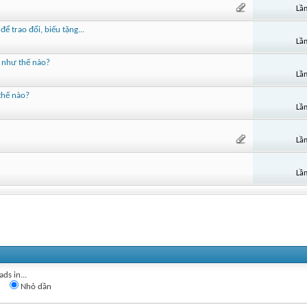
Lần
 trao đổi, biếu tặng...
Lần
 như thế nào?
Lần
thế nào?
Lần
Lần
Lần
ds in...
n
Nhỏ dần