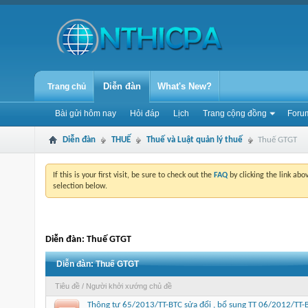
Diễn đàn
What's New?
Trang chủ
Bài gửi hôm nay
Hỏi đáp
Lịch
Trang cộng đồng
Forum
Diễn đàn
THUẾ
Thuế và Luật quản lý thuế
Thuế GTGT
If this is your first visit, be sure to check out the
FAQ
by clicking the link ab
selection below.
Diễn đàn:
Thuế GTGT
Diễn đàn:
Thuế GTGT
Tiêu đề
/
Người khởi xướng chủ đề
Thông tư 65/2013/TT-BTC sửa đổi , bổ sung TT 06/2012/TT-