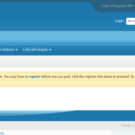
Chào mừng bạn đến v
Login:
 Actions
Liên kết nhanh
ove. You may have to
register
before you can post: click the register link above to proceed. T
Trả lời
/
L
BTC