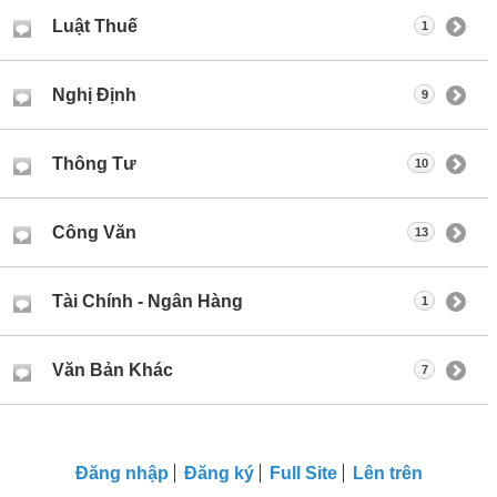
Luật Thuế
1
Nghị Định
9
Thông Tư
10
Công Văn
13
Tài Chính - Ngân Hàng
1
Văn Bản Khác
7
Ðăng nhập
Đăng ký
Full Site
Lên trên