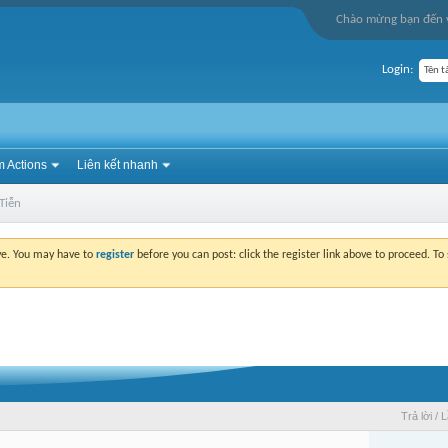
Chào mừng bạn đến v
Login:
 Actions
Liên kết nhanh
Tiễn
ove. You may have to
register
before you can post: click the register link above to proceed. T
Trả lời
/
L