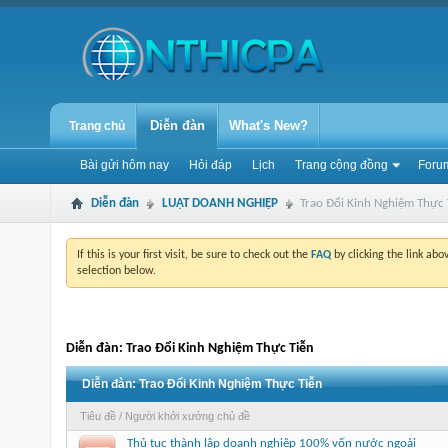
Diễn đàn
What's New?
Trang chủ
Bài gửi hôm nay
Hỏi đáp
Lịch
Trang cộng đồng
Forum
Diễn đàn
LUẬT DOANH NGHIỆP
Trao Đổi Kinh Nghiệm Thực 
If this is your first visit, be sure to check out the
FAQ
by clicking the link ab
selection below.
Diễn đàn:
Trao Đổi Kinh Nghiệm Thực Tiễn
Diễn đàn:
Trao Đổi Kinh Nghiệm Thực Tiễn
Tiêu đề
/
Người khởi xướng chủ đề
Thủ tục thành lập doanh nghiệp 100% vốn nước ngoài