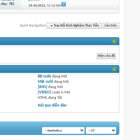
 đọc: 781
19-10-2012,
12:10 AM
Quick Navigation
Trao Đổi Kinh Nghiệm Thực Tiễn
Lên trên
BB code
đang
Mở
Mặt cười
đang
Mở
[IMG]
đang
Mở
[VIDEO]
code is
Mở
HTML đang
Tắt
Nội quy diễn đàn