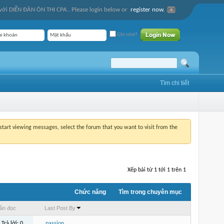
ới DIỄN ĐÀN ÔN THI CPA.. Please login below or
register now.
Ghi nhớ?
Tìm chi tiết
o start viewing messages, select the forum that you want to visit from the
Xếp bài từ 1 tới 1 trên 1
Chức năng
Tìm trong chuyên mục
ần đọc
Last Post By
Trả lời:
0
passion