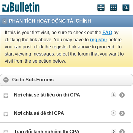
PHÂN TÍCH HOẠT ĐỘNG TÀI CHÍNH
If this is your first visit, be sure to check out the
FAQ
by
clicking the link above. You may have to
register
before
you can post: click the register link above to proceed. To
start viewing messages, select the forum that you want to
visit from the selection below.
Go to Sub-Forums
Nơi chia sẻ tài liệu ôn thi CPA
6
Nơi chia sẻ đề thi CPA
1
Trao đổi kinh nghiệm thi CPA
0