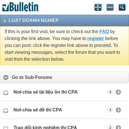
LUẬT DOANH NGHIỆP
If this is your first visit, be sure to check out the
FAQ
by
clicking the link above. You may have to
register
before
you can post: click the register link above to proceed. To
start viewing messages, select the forum that you want to
visit from the selection below.
Go to Sub-Forums
Nơi chia sẻ tài liệu ôn thi CPA
4
Nơi chia sẻ đề thi CPA
4
Trao đổi kinh nghiệm thi CPA
2