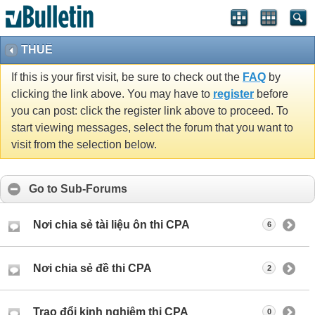
THUẾ
If this is your first visit, be sure to check out the
FAQ
by
clicking the link above. You may have to
register
before
you can post: click the register link above to proceed. To
start viewing messages, select the forum that you want to
visit from the selection below.
Go to Sub-Forums
Nơi chia sẻ tài liệu ôn thi CPA
6
Nơi chia sẻ đề thi CPA
2
Trao đổi kinh nghiệm thi CPA
0