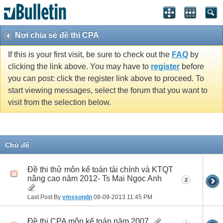
Nơi chia sẻ đề thi CPA
If this is your first visit, be sure to check out the
FAQ
by
clicking the link above. You may have to
register
before
you can post: click the register link above to proceed. To
start viewing messages, select the forum that you want to
visit from the selection below.
Chủ đề
Đề thi thử môn kế toán tài chính và KTQT
nâng cao năm 2012- Ts Mai Ngọc Anh
2
Last Post By
vmssondn
08-09-2013
11:45 PM
Đề thi CPA môn kế toán năm 2007