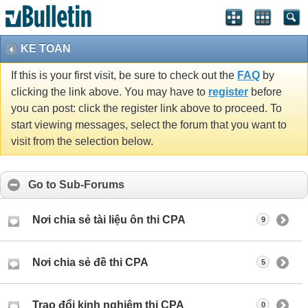
KẾ TOÁN
If this is your first visit, be sure to check out the
FAQ
by
clicking the link above. You may have to
register
before
you can post: click the register link above to proceed. To
start viewing messages, select the forum that you want to
visit from the selection below.
Go to Sub-Forums
Nơi chia sẻ tài liệu ôn thi CPA
9
Nơi chia sẻ đề thi CPA
5
Trao đổi kinh nghiệm thi CPA
0