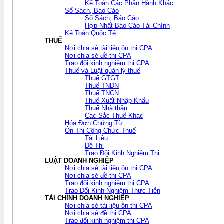
Kế Toán Các Phần Hành Khác
Sổ Sách, Báo Cáo
Sổ Sách, Báo Cáo
Hợp Nhất Báo Cáo Tài Chính
Kế Toán Quốc Tế
THUẾ
Nơi chia sẻ tài liệu ôn thi CPA
Nơi chia sẻ đề thi CPA
Trao đổi kinh nghiệm thi CPA
Thuế và Luật quản lý thuế
Thuế GTGT
Thuế TNDN
Thuế TNCN
Thuế Xuất Nhập Khẩu
Thuế Nhà thầu
Các Sắc Thuế Khác
Hóa Đơn Chứng Từ
Ôn Thi Công Chức Thuế
Tài Liệu
Đề Thi
Trao Đổi Kinh Nghiệm Thi
LUẬT DOANH NGHIỆP
Nơi chia sẻ tài liệu ôn thi CPA
Nơi chia sẻ đề thi CPA
Trao đổi kinh nghiệm thi CPA
Trao Đổi Kinh Nghiệm Thực Tiễn
TÀI CHÍNH DOANH NGHIỆP
Nơi chia sẻ tài liệu ôn thi CPA
Nơi chia sẻ đề thi CPA
Trao đổi kinh nghiệm thi CPA