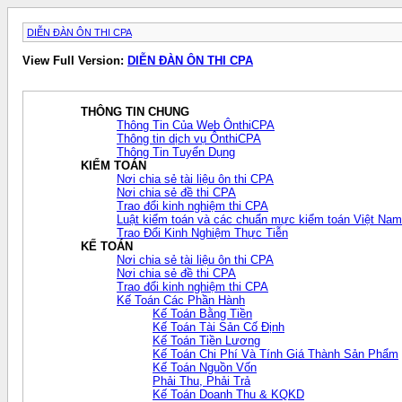
DIỄN ĐÀN ÔN THI CPA
View Full Version:
DIỄN ĐÀN ÔN THI CPA
THÔNG TIN CHUNG
Thông Tin Của Web ÔnthiCPA
Thông tin dịch vụ ÔnthiCPA
Thông Tin Tuyển Dụng
KIỂM TOÁN
Nơi chia sẻ tài liệu ôn thi CPA
Nơi chia sẻ đề thi CPA
Trao đổi kinh nghiệm thi CPA
Luật kiểm toán và các chuẩn mực kiểm toán Việt Nam
Trao Đổi Kinh Nghiệm Thực Tiễn
KẾ TOÁN
Nơi chia sẻ tài liệu ôn thi CPA
Nơi chia sẻ đề thi CPA
Trao đổi kinh nghiệm thi CPA
Kế Toán Các Phần Hành
Kế Toán Bằng Tiền
Kế Toán Tài Sản Cố Định
Kế Toán Tiền Lương
Kế Toán Chi Phí Và Tính Giá Thành Sản Phẩm
Kế Toán Nguồn Vốn
Phải Thu, Phải Trả
Kế Toán Doanh Thu & KQKD